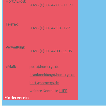
Hort / EFöB:
+49 - (0)30 - 42 08 - 11 98
Telefax:
+49 - (0)30 - 42 50 - 177
Verwaltung:
+49 - (0)30 - 4208 - 11 85
eMail:
post@homergs.de
krankmeldung@homergs.de
hort@homergs.de
weitere Kontakte
HIER
.
Förderverein