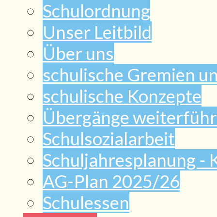
Schulordnung
Unser Leitbild
Über uns
schulische Gremien u
schulische Konzepte
Übergänge weiterführ
Schulsozialarbeit
Schuljahresplanung -
AG-Plan 2025/26
Schulessen