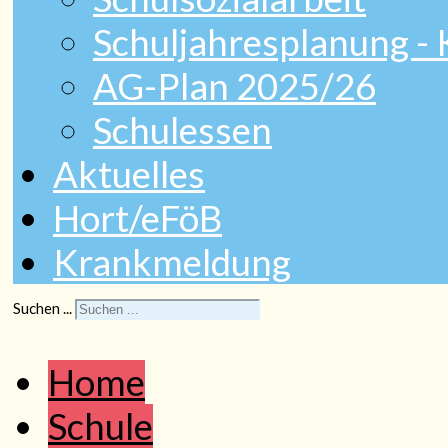
Schuljahresplanung -
AG-Plan 2025/26
Schulessen
Aktuelles
Hort/eFöB
Krankmeldung
Suchen ...
Home
Schule