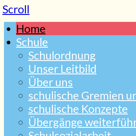
Scroll
Home
Schule
Schulordnung
Unser Leitbild
Über uns
schulische Gremien 
schulische Konzepte
Übergänge weiterfüh
Schulsozialarbeit