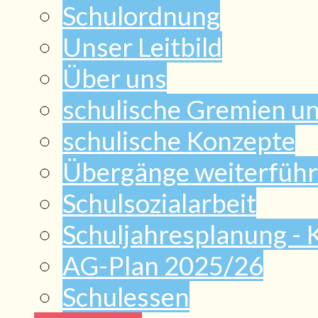
Schulordnung
Unser Leitbild
Über uns
schulische Gremien u
schulische Konzepte
Übergänge weiterführ
Schulsozialarbeit
Schuljahresplanung -
AG-Plan 2025/26
Schulessen