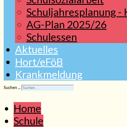
Schuljahresplanung -
AG-Plan 2025/26
Schulessen
Aktuelles
Hort/eFöB
Krankmeldung
Suchen ...
Home
Schule