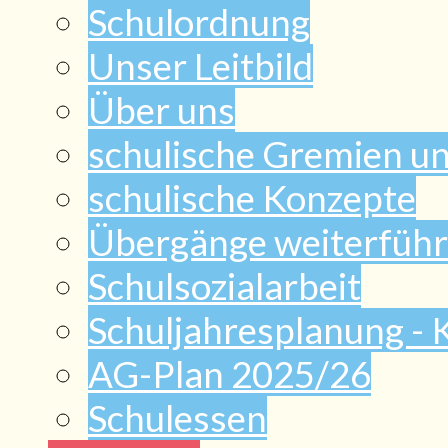
Schulordnung
Unser Leitbild
Über uns
schulische Gremien u
schulische Konzepte
Übergänge weiterführ
Schulsozialarbeit
Schuljahresplanung -
AG-Plan 2025/26
Schulessen