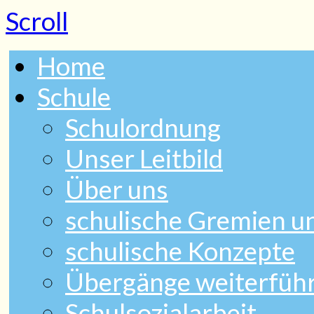
Scroll
Home
Schule
Schulordnung
Unser Leitbild
Über uns
schulische Gremien 
schulische Konzepte
Übergänge weiterfüh
Schulsozialarbeit