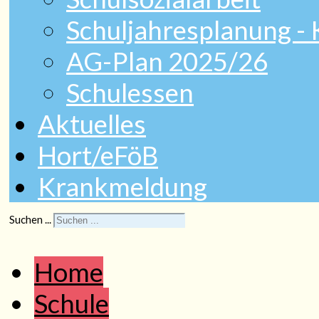
Schuljahresplanung -
AG-Plan 2025/26
Schulessen
Aktuelles
Hort/eFöB
Krankmeldung
Suchen ...
Home
Schule