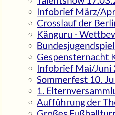
Talentshow 17.03
Infobrief März/Apr
Crosslauf der Berl
Känguru - Wettbe
Bundesjugendspiel
Gespensternacht Kl
Infobrief Mai/Juni
Sommerfest 10. Ju
1. Elternversamml
Aufführung der The
Großes Fußballtur