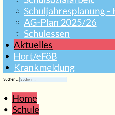
Schuljahresplanung -
AG-Plan 2025/26
Schulessen
Aktuelles
Hort/eFöB
Krankmeldung
Suchen ...
Home
Schule