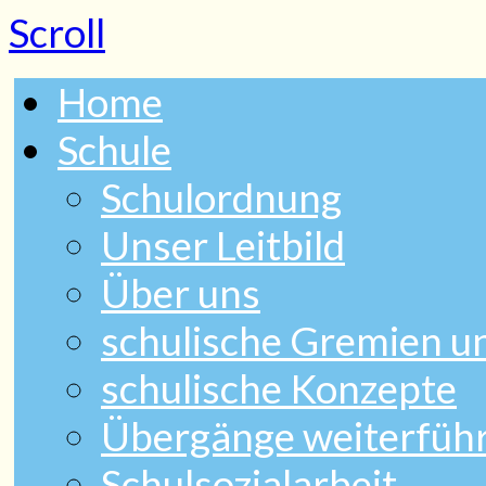
Scroll
Home
Schule
Schulordnung
Unser Leitbild
Über uns
schulische Gremien 
schulische Konzepte
Übergänge weiterfüh
Schulsozialarbeit