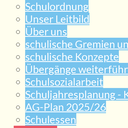
Schulordnung
Unser Leitbild
Über uns
schulische Gremien u
schulische Konzepte
Übergänge weiterführ
Schulsozialarbeit
Schuljahresplanung -
AG-Plan 2025/26
Schulessen