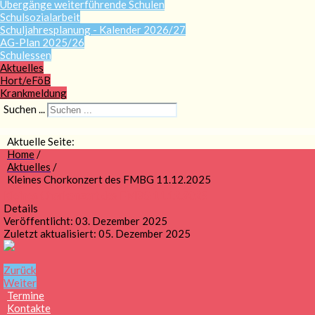
Übergänge weiterführende Schulen
Schulsozialarbeit
Schuljahresplanung - Kalender 2026/27
AG-Plan 2025/26
Schulessen
Aktuelles
Hort/eFöB
Krankmeldung
Suchen ...
Aktuelle Seite:
Home
/
Aktuelles
/
Kleines Chorkonzert des FMBG 11.12.2025
Kleines Chorkonzert des FMBG 11.12.2025
Details
Veröffentlicht: 03. Dezember 2025
Zuletzt aktualisiert: 05. Dezember 2025
Zurück
Weiter
Termine
Kontakte