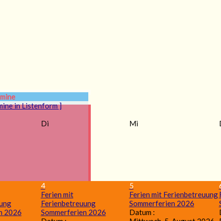
rmine
mine in Listenform ]
Di
Mi
4
5
Ferien mit
Ferien mit Ferienbetreuung
uung
Ferienbetreuung
Sommerferien 2026
n 2026
Sommerferien 2026
Datum :