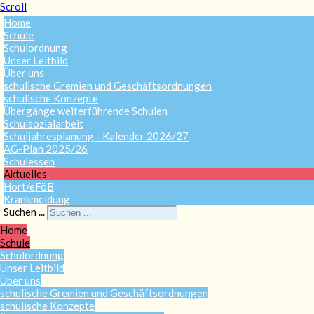
Scroll
Home
Schule
Schulordnung
Unser Leitbild
Über uns
schulische Gremien und Geschäftsordnungen
schulische Konzepte
Übergänge weiterführende Schulen
Schulsozialarbeit
Schuljahresplanung - Kalender 2026/27
AG-Plan 2025/26
Schulessen
Aktuelles
Hort/eFöB
Krankmeldung
Suchen ...
Home
Schule
Schulordnung
Unser Leitbild
Über uns
schulische Gremien und Geschäftsordnungen
schulische Konzepte