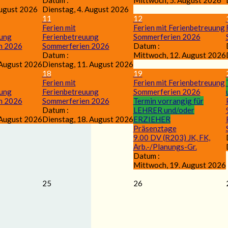
Datum :
Mittwoch, 5. August 2026
ugust 2026
Dienstag, 4. August 2026
11
12
Ferien mit
Ferien mit Ferienbetreuung
uung
Ferienbetreuung
Sommerferien 2026
n 2026
Sommerferien 2026
Datum :
Datum :
Mittwoch, 12. August 2026
 August 2026
Dienstag, 11. August 2026
18
19
Ferien mit
Ferien mit Ferienbetreuung
uung
Ferienbetreuung
Sommerferien 2026
n 2026
Sommerferien 2026
Termin vorrangig für
Datum :
LEHRER und/oder
 August 2026
Dienstag, 18. August 2026
ERZIEHER
Präsenztage
9.00 DV (R203) JK, FK,
Arb.-/Planungs-Gr.
Datum :
Mittwoch, 19. August 2026
25
26