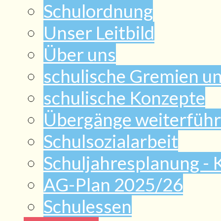
Schulordnung
Unser Leitbild
Über uns
schulische Gremien u
schulische Konzepte
Übergänge weiterführ
Schulsozialarbeit
Schuljahresplanung -
AG-Plan 2025/26
Schulessen