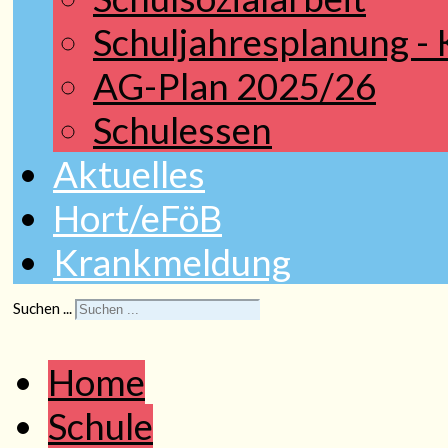
Schuljahresplanung -
AG-Plan 2025/26
Schulessen
Aktuelles
Hort/eFöB
Krankmeldung
Suchen ...
Home
Schule