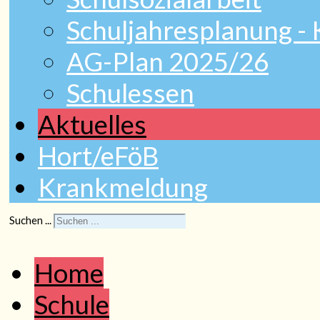
Schuljahresplanung -
AG-Plan 2025/26
Schulessen
Aktuelles
Hort/eFöB
Krankmeldung
Suchen ...
Home
Schule