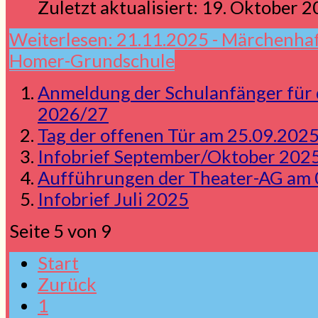
Zuletzt aktualisiert: 19. Oktober 
Weiterlesen: 21.11.2025 - Märchenhaf
Homer-Grundschule
Anmeldung der Schulanfänger für 
2026/27
Tag der offenen Tür am 25.09.202
Infobrief September/Oktober 202
Aufführungen der Theater-AG am 08
Infobrief Juli 2025
Seite 5 von 9
Start
Zurück
1