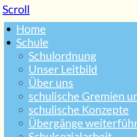
Scroll
Home
Schule
Schulordnung
Unser Leitbild
Über uns
schulische Gremien 
schulische Konzepte
Übergänge weiterfüh
Schulsozialarbeit