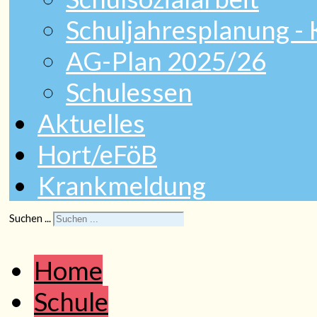
Schuljahresplanung -
AG-Plan 2025/26
Schulessen
Aktuelles
Hort/eFöB
Krankmeldung
Suchen ...
Home
Schule