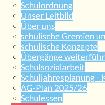
Schulordnung
Unser Leitbild
Über uns
schulische Gremien u
schulische Konzepte
Übergänge weiterführ
Schulsozialarbeit
Schuljahresplanung -
AG-Plan 2025/26
Schulessen